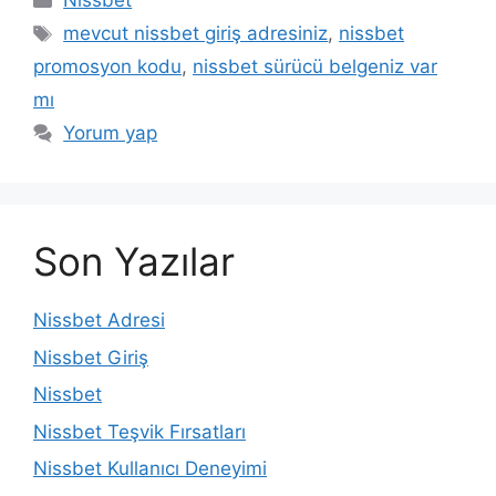
Nissbet
Etiketler
mevcut nissbet giriş adresiniz
,
nissbet
promosyon kodu
,
nissbet sürücü belgeniz var
mı
Yorum yap
Son Yazılar
Nissbet Adresi
Nissbet Giriş
Nissbet
Nissbet Teşvik Fırsatları
Nissbet Kullanıcı Deneyimi