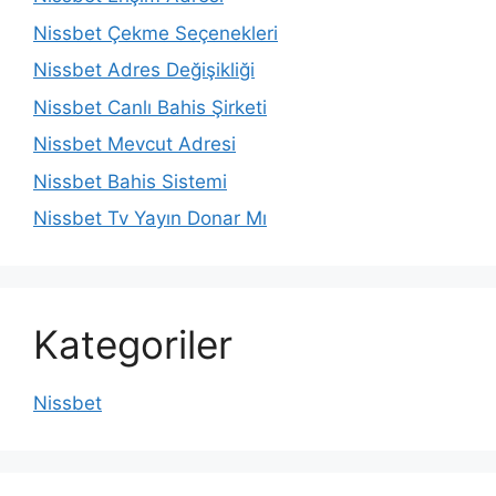
Nissbet Çekme Seçenekleri
Nissbet Adres Değişikliği
Nissbet Canlı Bahis Şirketi
Nissbet Mevcut Adresi
Nissbet Bahis Sistemi
Nissbet Tv Yayın Donar Mı
Kategoriler
Nissbet