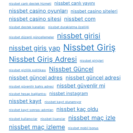
nissbet canlı yayını
nissbet canlı destek hizmeti
nissbet casino oyunları
nissbet casino siteleri
nissbet casino sitesi
nissbet com
nissbet destek kanalları
nissbet duraklatma özelliği
nissbet girisi
nissbet düzenli güncellemeler
Nissbet Giriş
nissbet giris yap
Nissbet Giriş Adresi
nissbet girişleri
Nissbet Güncel
nissbet gizlilik politikası
nissbet güncel adres
nissbet güncel adresi
nissbet güvenlir mi
nissbet güvenilir bahis adresi
nissbet instagram
nissbet hesap bağlantısı
nissbet kayıt
nissbet kayıt olunamıyor
nissbet kaç oldu
nissbet kayıt sonrası adımları
nissbet maç izle
nissbet kullanıcılar
nissbet lisanslar
nissbet maç izleme
nissbet mobil bonus