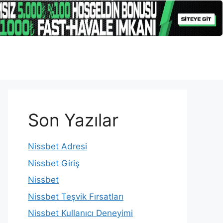
Son Yazılar
Nissbet Adresi
Nissbet Giriş
Nissbet
Nissbet Teşvik Fırsatları
Nissbet Kullanıcı Deneyimi