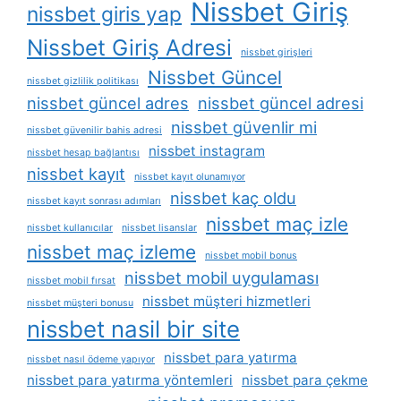
Nissbet Giriş
nissbet giris yap
Nissbet Giriş Adresi
nissbet girişleri
Nissbet Güncel
nissbet gizlilik politikası
nissbet güncel adres
nissbet güncel adresi
nissbet güvenlir mi
nissbet güvenilir bahis adresi
nissbet instagram
nissbet hesap bağlantısı
nissbet kayıt
nissbet kayıt olunamıyor
nissbet kaç oldu
nissbet kayıt sonrası adımları
nissbet maç izle
nissbet kullanıcılar
nissbet lisanslar
nissbet maç izleme
nissbet mobil bonus
nissbet mobil uygulaması
nissbet mobil fırsat
nissbet müşteri hizmetleri
nissbet müşteri bonusu
nissbet nasil bir site
nissbet para yatırma
nissbet nasıl ödeme yapıyor
nissbet para yatırma yöntemleri
nissbet para çekme