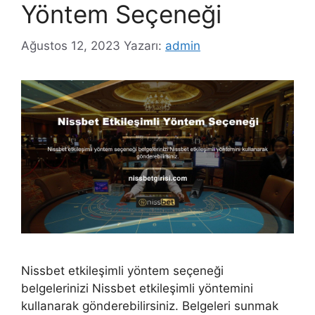
Yöntem Seçeneği
Ağustos 12, 2023
Yazarı:
admin
Nissbet etkileşimli yöntem seçeneği
belgelerinizi Nissbet etkileşimli yöntemini
kullanarak gönderebilirsiniz. Belgeleri sunmak