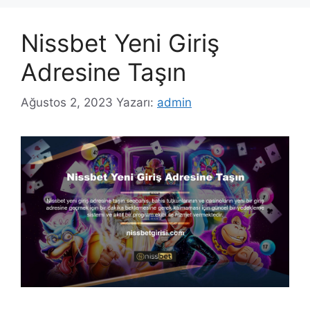
Nissbet Yeni Giriş
Adresine Taşın
Ağustos 2, 2023
Yazarı:
admin