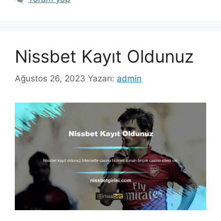
Nissbet Kayıt Oldunuz
Ağustos 26, 2023
Yazarı:
admin