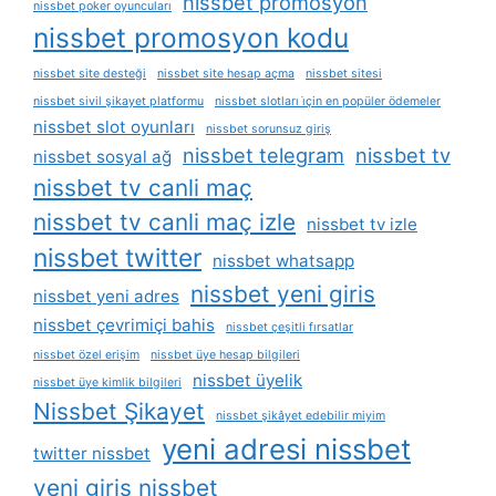
nissbet promosyon
nissbet poker oyuncuları
nissbet promosyon kodu
nissbet site desteği
nissbet site hesap açma
nissbet sitesi
nissbet sivil şikayet platformu
nissbet slotları i̇çin en popüler ödemeler
nissbet slot oyunları
nissbet sorunsuz giriş
nissbet telegram
nissbet tv
nissbet sosyal ağ
nissbet tv canli maç
nissbet tv canli maç izle
nissbet tv izle
nissbet twitter
nissbet whatsapp
nissbet yeni giris
nissbet yeni adres
nissbet çevrimiçi bahis
nissbet çeşitli fırsatlar
nissbet özel erişim
nissbet üye hesap bilgileri
nissbet üyelik
nissbet üye kimlik bilgileri
Nissbet Şikayet
nissbet şikâyet edebilir miyim
yeni adresi nissbet
twitter nissbet
yeni giris nissbet