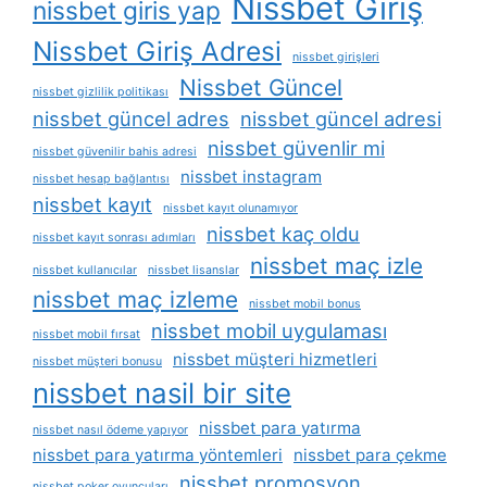
Nissbet Giriş
nissbet giris yap
Nissbet Giriş Adresi
nissbet girişleri
Nissbet Güncel
nissbet gizlilik politikası
nissbet güncel adres
nissbet güncel adresi
nissbet güvenlir mi
nissbet güvenilir bahis adresi
nissbet instagram
nissbet hesap bağlantısı
nissbet kayıt
nissbet kayıt olunamıyor
nissbet kaç oldu
nissbet kayıt sonrası adımları
nissbet maç izle
nissbet kullanıcılar
nissbet lisanslar
nissbet maç izleme
nissbet mobil bonus
nissbet mobil uygulaması
nissbet mobil fırsat
nissbet müşteri hizmetleri
nissbet müşteri bonusu
nissbet nasil bir site
nissbet para yatırma
nissbet nasıl ödeme yapıyor
nissbet para yatırma yöntemleri
nissbet para çekme
nissbet promosyon
nissbet poker oyuncuları