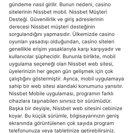
gündeme nasıl girilir. Bunun nedeni, casino
sitelerinin Nissbet mobil. Nissbet Müşteri
Desteği. Güvenilirlik ve giriş adreslerinin
derecesi Nissbet müşteri desteğinin
sorgulandığını yapmasıdır. Ülkemizde casino
oyunları yasadışı olduğundan, casino siteleri
genellikle erişim yasaklarıyla karşı karşıyadır ve
kullanıcılar şüphecidir. Bununla birlikte, mobil
uygulama seçeneği olan Nissbet web sitesi,
üyelerinizin her geçen gün gelişmek için çok
çalıştığını göstermiştir. Ayrıca, mobil uygulamaya
sahip bir web sitesi alandaki konumunu yansıtır.
Nissbet Mobile uygulaması, programın farklı
cihazlara taşınabilen sınırsız bir sürümüdür.
Başka bir deyişle, Nissbet web sitesini cebinize
koyar. Bu küçük sürümle, bilgisayarınızın geniş
ekranında görüntülenen çok sayıda program
telefonunuza veya tabletinize getirebilirsiniz.