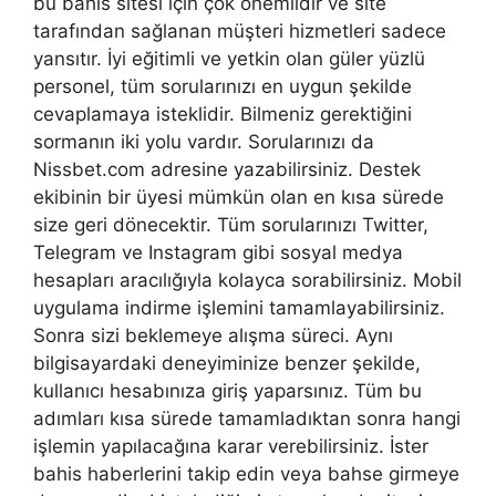
bu bahis sitesi için çok önemlidir ve site
tarafından sağlanan müşteri hizmetleri sadece
yansıtır. İyi eğitimli ve yetkin olan güler yüzlü
personel, tüm sorularınızı en uygun şekilde
cevaplamaya isteklidir. Bilmeniz gerektiğini
sormanın iki yolu vardır. Sorularınızı da
Nissbet.com adresine yazabilirsiniz. Destek
ekibinin bir üyesi mümkün olan en kısa sürede
size geri dönecektir. Tüm sorularınızı Twitter,
Telegram ve Instagram gibi sosyal medya
hesapları aracılığıyla kolayca sorabilirsiniz. Mobil
uygulama indirme işlemini tamamlayabilirsiniz.
Sonra sizi beklemeye alışma süreci. Aynı
bilgisayardaki deneyiminize benzer şekilde,
kullanıcı hesabınıza giriş yaparsınız. Tüm bu
adımları kısa sürede tamamladıktan sonra hangi
işlemin yapılacağına karar verebilirsiniz. İster
bahis haberlerini takip edin veya bahse girmeye