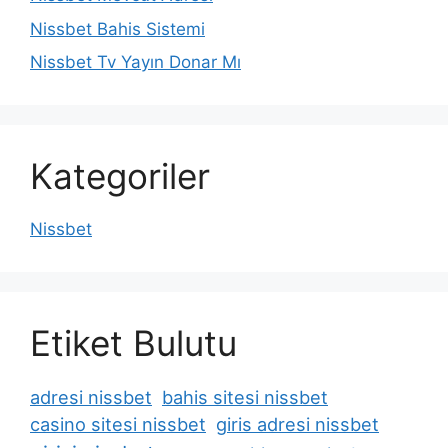
Nissbet Bahis Sistemi
Nissbet Tv Yayın Donar Mı
Kategoriler
Nissbet
Etiket Bulutu
adresi nissbet
bahis sitesi nissbet
casino sitesi nissbet
giris adresi nissbet