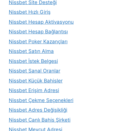
Nissbet Site Desteği
Nissbet Hızlı Giriş
Nissbet Hesap Aktivasyonu
Nissbet Hesap Bağlantısı
Nissbet Poker Kazançları
Nissbet Satın Alma
Nissbet İstek Belgesi
Nissbet Sanal Oranlar
Nissbet Küçük Bahisler
Nissbet Erişim Adresi
Nissbet Çekme Seçenekleri
Nissbet Adres Değişikliği
Nissbet Canlı Bahis Şirketi
Nissbet Mevcut Adresi