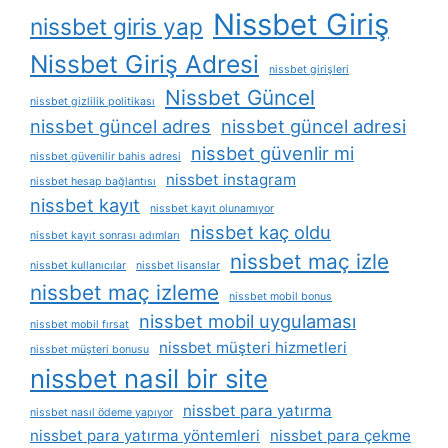
Nissbet Giriş
nissbet giris yap
Nissbet Giriş Adresi
nissbet girişleri
Nissbet Güncel
nissbet gizlilik politikası
nissbet güncel adres
nissbet güncel adresi
nissbet güvenlir mi
nissbet güvenilir bahis adresi
nissbet instagram
nissbet hesap bağlantısı
nissbet kayıt
nissbet kayıt olunamıyor
nissbet kaç oldu
nissbet kayıt sonrası adımları
nissbet maç izle
nissbet kullanıcılar
nissbet lisanslar
nissbet maç izleme
nissbet mobil bonus
nissbet mobil uygulaması
nissbet mobil fırsat
nissbet müşteri hizmetleri
nissbet müşteri bonusu
nissbet nasil bir site
nissbet para yatırma
nissbet nasıl ödeme yapıyor
nissbet para yatırma yöntemleri
nissbet para çekme