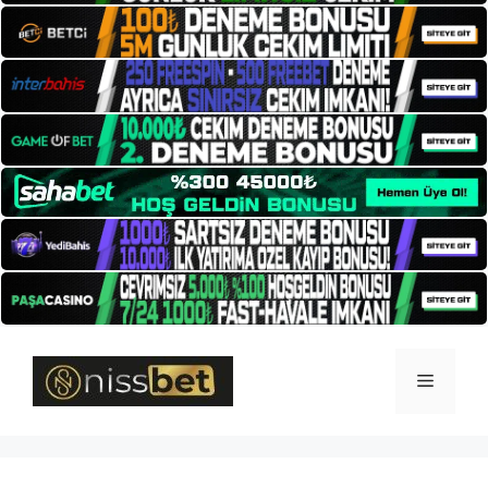
İçeriğe
atla
Menü