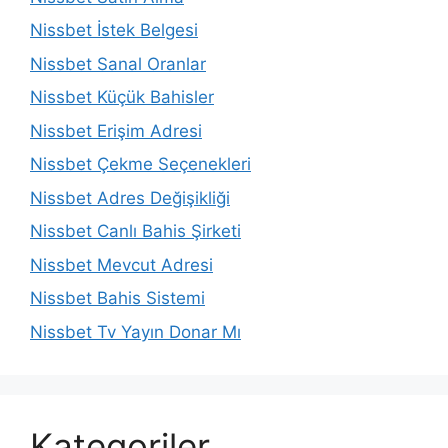
Nissbet İstek Belgesi
Nissbet Sanal Oranlar
Nissbet Küçük Bahisler
Nissbet Erişim Adresi
Nissbet Çekme Seçenekleri
Nissbet Adres Değişikliği
Nissbet Canlı Bahis Şirketi
Nissbet Mevcut Adresi
Nissbet Bahis Sistemi
Nissbet Tv Yayın Donar Mı
Kategoriler