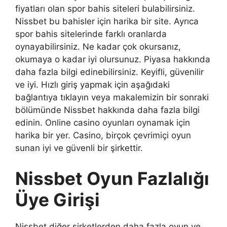
fiyatları olan spor bahis siteleri bulabilirsiniz.
Nissbet bu bahisler için harika bir site. Ayrıca
spor bahis sitelerinde farklı oranlarda
oynayabilirsiniz. Ne kadar çok okursanız,
okumaya o kadar iyi olursunuz. Piyasa hakkında
daha fazla bilgi edinebilirsiniz. Keyifli, güvenilir
ve iyi. Hızlı giriş yapmak için aşağıdaki
bağlantıya tıklayın veya makalemizin bir sonraki
bölümünde Nissbet hakkında daha fazla bilgi
edinin. Online casino oyunları oynamak için
harika bir yer. Casino, birçok çevrimiçi oyun
sunan iyi ve güvenli bir şirkettir.
Nissbet Oyun Fazlalığı
Üye Girişi
Nissbet diğer şirketlerden daha fazla oyun ve