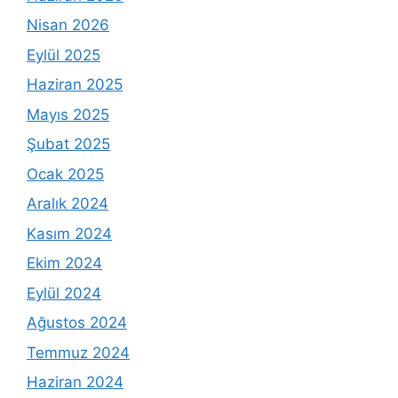
Nisan 2026
Eylül 2025
Haziran 2025
Mayıs 2025
Şubat 2025
Ocak 2025
Aralık 2024
Kasım 2024
Ekim 2024
Eylül 2024
Ağustos 2024
Temmuz 2024
Haziran 2024