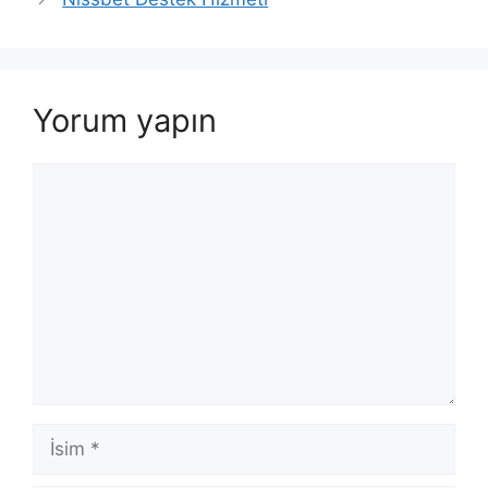
Yorum yapın
Yorum
İsim