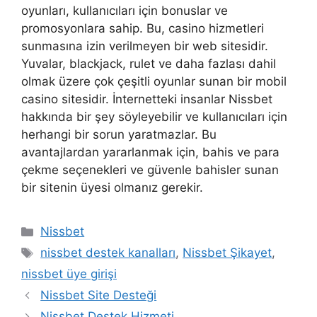
oyunları, kullanıcıları için bonuslar ve
promosyonlara sahip. Bu, casino hizmetleri
sunmasına izin verilmeyen bir web sitesidir.
Yuvalar, blackjack, rulet ve daha fazlası dahil
olmak üzere çok çeşitli oyunlar sunan bir mobil
casino sitesidir. İnternetteki insanlar Nissbet
hakkında bir şey söyleyebilir ve kullanıcıları için
herhangi bir sorun yaratmazlar. Bu
avantajlardan yararlanmak için, bahis ve para
çekme seçenekleri ve güvenle bahisler sunan
bir sitenin üyesi olmanız gerekir.
Kategoriler
Nissbet
Etiketler
nissbet destek kanalları
,
Nissbet Şikayet
,
nissbet üye girişi
Nissbet Site Desteği
Nissbet Destek Hizmeti