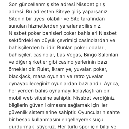
Son güncellenmiş site adresi Nissbet giriş
adresi. Bu adresten Siteye giriş yaparsanız,
Sitenin bir üyesi olabilir ve Site tarafından
sunulan hizmetlerden yararlanabilirsiniz.
Nissbet poker bahisleri poker bahisleri Nissbet
sektördeki en büyük çevrimiçi casinolardan ve
bahisçilerden biridir. Bunlar, poker odaları,
bahisçiler, casinolar, Las Vegas, Bingo Salonları
ve diğer şirketler gibi casino yerlerinin bazı
örnekleridir. Rulet, ikramiye, yuvalar, poker,
blackjack, masa oyunları ve retro yuvalar
oynayabileceğiniz oyunlardan bazılarıdır. Ayrıca,
her yerden bahis oynamayı kolaylaştıran bir
mobil web sitesine sahiptir. Nissbet verdiğiniz
bilgilerin güvenli olmasını sağlamak için ileri
güvenlik sistemlerine sahiptir. Oyuncuların sahte
bir hesap kullanmasını engelleyerek suçu
durdurmak istiyoruz. Her türlü spor için bilgi ve