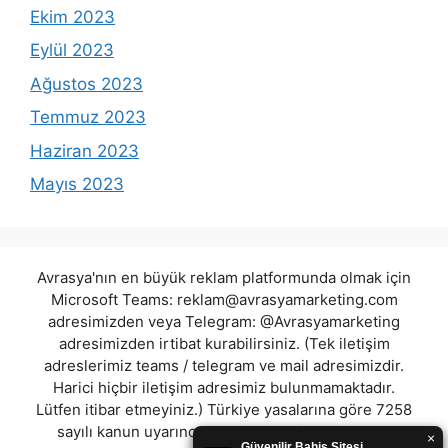
Ekim 2023
Eylül 2023
Ağustos 2023
Temmuz 2023
Haziran 2023
Mayıs 2023
Avrasya'nın en büyük reklam platformunda olmak için
Microsoft Teams:
reklam@avrasyamarketing.com
adresimizden veya Telegram: @Avrasyamarketing
adresimizden irtibat kurabilirsiniz. (Tek iletişim
adreslerimiz teams / telegram ve mail adresimizdir.
Harici hiçbir iletişim adresimiz bulunmamaktadır.
Lütfen itibar etmeyiniz.) Türkiye yasalarına göre 7258
sayılı kanun uyarınca yasa dışı bahis oynamanın