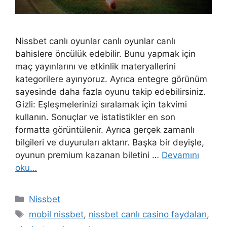
Nissbet canlı oyunlar canlı oyunlar canlı
bahislere öncülük edebilir. Bunu yapmak için
maç yayınlarını ve etkinlik materyallerini
kategorilere ayırıyoruz. Ayrıca entegre görünüm
sayesinde daha fazla oyunu takip edebilirsiniz.
Gizli: Eşleşmelerinizi sıralamak için takvimi
kullanın. Sonuçlar ve istatistikler en son
formatta görüntülenir. Ayrıca gerçek zamanlı
bilgileri ve duyuruları aktarır. Başka bir deyişle,
oyunun premium kazanan biletini …
Devamını
oku…
Kategoriler
Nissbet
Etiketler
mobil nissbet
,
nissbet canlı casino faydaları
,