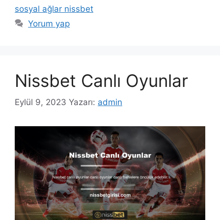
sosyal ağlar nissbet
Yorum yap
Nissbet Canlı Oyunlar
Eylül 9, 2023
Yazarı:
admin