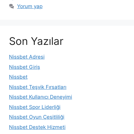
Yorum yap
Son Yazılar
Nissbet Adresi
Nissbet Giriş
Nissbet
Nissbet Teşvik Fırsatları
Nissbet Kullanıcı Deneyimi
Nissbet Spor Liderliği
Nissbet Oyun Çeşitliliği
Nissbet Destek Hizmeti