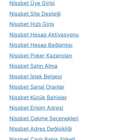
Nissbet Üye Girişi
Nissbet Site Desteği
Nissbet Hızlı Giriş
Nissbet Hesap Aktivasyonu
Nissbet Hesap Bağlantısı
Nissbet Poker Kazançları
Nissbet Satın Alma
Nissbet İstek Belgesi
Nissbet Sanal Oranlar
Nissbet Küçük Bahisler
Nissbet Erişim Adresi
Nissbet Çekme Seçenekleri
Nissbet Adres Değişikliği
Nissbet Canlı Bahis Şirketi