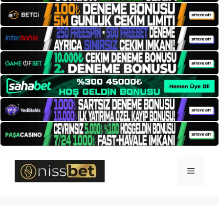
İçeriğe
atla
Menü