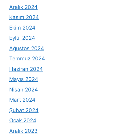
Aralık 2024
Kasım 2024
Ekim 2024
Eylül 2024
Ağustos 2024
Temmuz 2024
Haziran 2024
Mayıs 2024
Nisan 2024
Mart 2024
Şubat 2024
Ocak 2024
Aralık 2023