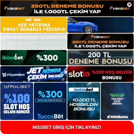
×
NISSBET GİRİŞ İÇİN TIKLAYINIZ!