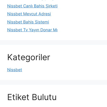
Nissbet Canlı Bahis Şirketi
Nissbet Mevcut Adresi
Nissbet Bahis Sistemi
Nissbet Tv Yayın Donar Mı
Kategoriler
Nissbet
Etiket Bulutu