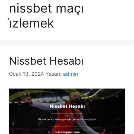
nissbet maçı
i̇zlemek
Nissbet Hesabı
Ocak 13, 2024
Yazarı:
admin