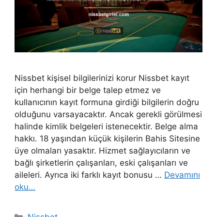
Nissbet kişisel bilgilerinizi korur Nissbet kayıt
için herhangi bir belge talep etmez ve
kullanıcının kayıt formuna girdiği bilgilerin doğru
olduğunu varsayacaktır. Ancak gerekli görülmesi
halinde kimlik belgeleri istenecektir. Belge alma
hakkı. 18 yaşından küçük kişilerin Bahis Sitesine
üye olmaları yasaktır. Hizmet sağlayıcıların ve
bağlı şirketlerin çalışanları, eski çalışanları ve
aileleri. Ayrıca iki farklı kayıt bonusu …
Devamını
oku…
Kategoriler