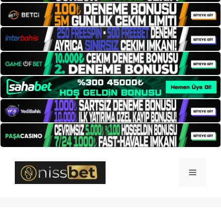
İçeriğe
atla
Menü