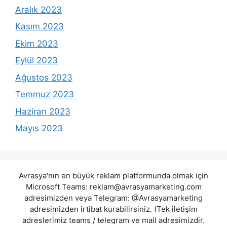
Aralık 2023
Kasım 2023
Ekim 2023
Eylül 2023
Ağustos 2023
Temmuz 2023
Haziran 2023
Mayıs 2023
Avrasya'nın en büyük reklam platformunda olmak için
Microsoft Teams:
reklam@avrasyamarketing.com
adresimizden veya Telegram: @Avrasyamarketing
adresimizden irtibat kurabilirsiniz. (Tek iletişim
adreslerimiz teams / telegram ve mail adresimizdir.