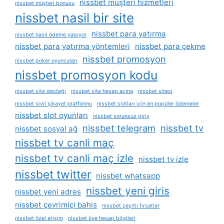
nissbet müşteri hizmetleri
nissbet müşteri bonusu
nissbet nasil bir site
nissbet para yatırma
nissbet nasıl ödeme yapıyor
nissbet para yatırma yöntemleri
nissbet para çekme
nissbet promosyon
nissbet poker oyuncuları
nissbet promosyon kodu
nissbet site desteği
nissbet site hesap açma
nissbet sitesi
nissbet sivil şikayet platformu
nissbet slotları i̇çin en popüler ödemeler
nissbet slot oyunları
nissbet sorunsuz giriş
nissbet telegram
nissbet tv
nissbet sosyal ağ
nissbet tv canli maç
nissbet tv canli maç izle
nissbet tv izle
nissbet twitter
nissbet whatsapp
nissbet yeni giris
nissbet yeni adres
nissbet çevrimiçi bahis
nissbet çeşitli fırsatlar
nissbet özel erişim
nissbet üye hesap bilgileri