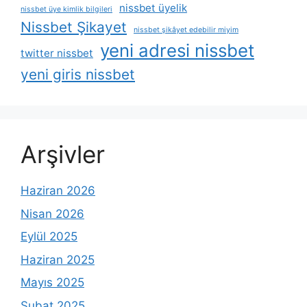
nissbet üyelik
nissbet üye kimlik bilgileri
Nissbet Şikayet
nissbet şikâyet edebilir miyim
yeni adresi nissbet
twitter nissbet
yeni giris nissbet
Arşivler
Haziran 2026
Nisan 2026
Eylül 2025
Haziran 2025
Mayıs 2025
Şubat 2025