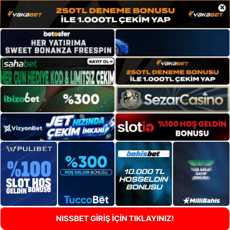
×
NISSBET GİRİŞ İÇİN TIKLAYINIZ!