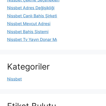
Nissbet Adres Değişikliği
Nissbet Canlı Bahis Şirketi
Nissbet Mevcut Adresi
Nissbet Bahis Sistemi
Nissbet Tv Yayın Donar Mı
Kategoriler
Nissbet