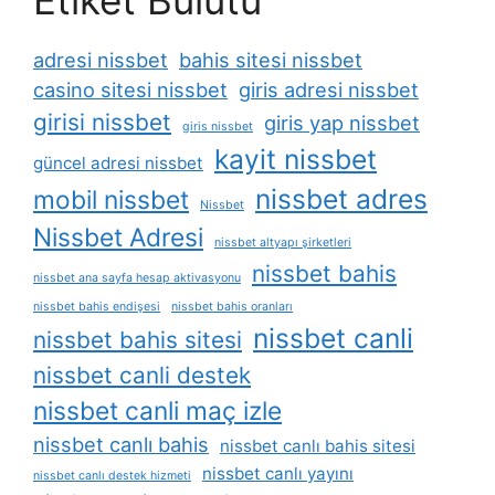
Etiket Bulutu
adresi nissbet
bahis sitesi nissbet
casino sitesi nissbet
giris adresi nissbet
girisi nissbet
giris yap nissbet
giris nissbet
kayit nissbet
güncel adresi nissbet
nissbet adres
mobil nissbet
Nissbet
Nissbet Adresi
nissbet altyapı şirketleri
nissbet bahis
nissbet ana sayfa hesap aktivasyonu
nissbet bahis endişesi
nissbet bahis oranları
nissbet canli
nissbet bahis sitesi
nissbet canli destek
nissbet canli maç izle
nissbet canlı bahis
nissbet canlı bahis sitesi
nissbet canlı yayını
nissbet canlı destek hizmeti