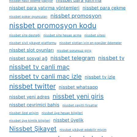
nissbet para yatırma
nissbet nasıl ödeme yapıyor
nissbet para yatırma yöntemleri
nissbet para çekme
nissbet promosyon
nissbet poker oyuncuları
nissbet promosyon kodu
nissbet site desteği
nissbet site hesap açma
nissbet sitesi
nissbet sivil şikayet platformu
nissbet slotları i̇çin en popüler ödemeler
nissbet slot oyunları
nissbet sorunsuz giriş
nissbet telegram
nissbet tv
nissbet sosyal ağ
nissbet tv canli maç
nissbet tv canli maç izle
nissbet tv izle
nissbet twitter
nissbet whatsapp
nissbet yeni giris
nissbet yeni adres
nissbet çevrimiçi bahis
nissbet çeşitli fırsatlar
nissbet özel erişim
nissbet üye hesap bilgileri
nissbet üyelik
nissbet üye kimlik bilgileri
Nissbet Şikayet
nissbet şikâyet edebilir miyim