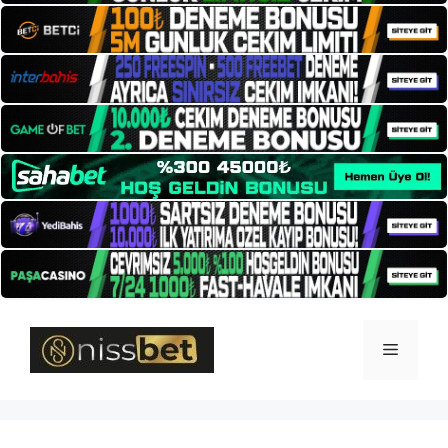
İçeriğe
atla
Menü