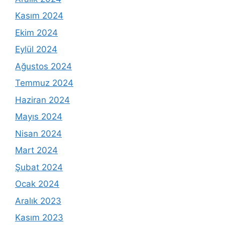
Kasım 2024
Ekim 2024
Eylül 2024
Ağustos 2024
Temmuz 2024
Haziran 2024
Mayıs 2024
Nisan 2024
Mart 2024
Şubat 2024
Ocak 2024
Aralık 2023
Kasım 2023