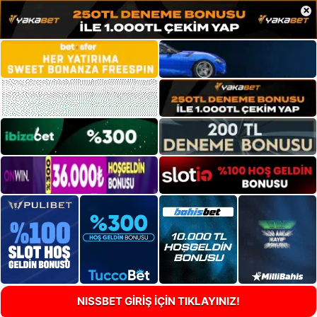
×
NISSBET GİRİŞ İÇİN TIKLAYINIZ!