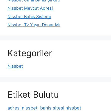
Nissbet Mevcut Adresi
Nissbet Bahis Sistemi
Nissbet Tv Yayın Donar Mı
Kategoriler
Nissbet
Etiket Bulutu
adresi nissbet
bahis sitesi nissbet