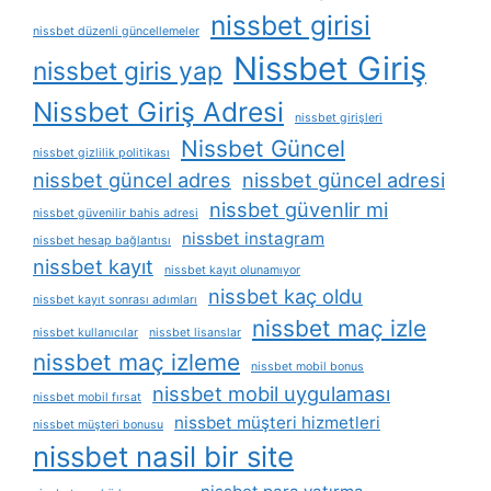
nissbet girisi
nissbet düzenli güncellemeler
Nissbet Giriş
nissbet giris yap
Nissbet Giriş Adresi
nissbet girişleri
Nissbet Güncel
nissbet gizlilik politikası
nissbet güncel adres
nissbet güncel adresi
nissbet güvenlir mi
nissbet güvenilir bahis adresi
nissbet instagram
nissbet hesap bağlantısı
nissbet kayıt
nissbet kayıt olunamıyor
nissbet kaç oldu
nissbet kayıt sonrası adımları
nissbet maç izle
nissbet kullanıcılar
nissbet lisanslar
nissbet maç izleme
nissbet mobil bonus
nissbet mobil uygulaması
nissbet mobil fırsat
nissbet müşteri hizmetleri
nissbet müşteri bonusu
nissbet nasil bir site