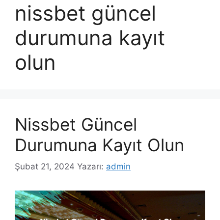
nissbet güncel
durumuna kayıt
olun
Nissbet Güncel
Durumuna Kayıt Olun
Şubat 21, 2024
Yazarı:
admin