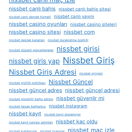
nissbet canlı bahis
nissbet canlı bahis sitesi
nissbet canlı yayını
nissbet canlı destek hizmeti
nissbet casino oyunları
nissbet casino siteleri
nissbet casino sitesi
nissbet com
nissbet destek kanalları
nissbet duraklatma özelliği
nissbet girisi
nissbet düzenli güncellemeler
Nissbet Giriş
nissbet giris yap
Nissbet Giriş Adresi
nissbet girişleri
Nissbet Güncel
nissbet gizlilik politikası
nissbet güncel adres
nissbet güncel adresi
nissbet güvenlir mi
nissbet güvenilir bahis adresi
nissbet instagram
nissbet hesap bağlantısı
nissbet kayıt
nissbet kayıt olunamıyor
nissbet kaç oldu
nissbet kayıt sonrası adımları
nissbet maç izle
nissbet kullanıcılar
nissbet lisanslar