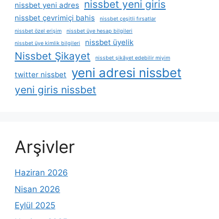
nissbet yeni giris
nissbet yeni adres
nissbet çevrimiçi bahis
nissbet çeşitli fırsatlar
nissbet özel erişim
nissbet üye hesap bilgileri
nissbet üyelik
nissbet üye kimlik bilgileri
Nissbet Şikayet
nissbet şikâyet edebilir miyim
yeni adresi nissbet
twitter nissbet
yeni giris nissbet
Arşivler
Haziran 2026
Nisan 2026
Eylül 2025