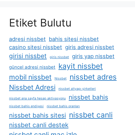
Etiket Bulutu
adresi nissbet
bahis sitesi nissbet
casino sitesi nissbet
giris adresi nissbet
girisi nissbet
giris yap nissbet
giris nissbet
kayit nissbet
güncel adresi nissbet
nissbet adres
mobil nissbet
Nissbet
Nissbet Adresi
nissbet altyapı şirketleri
nissbet bahis
nissbet ana sayfa hesap aktivasyonu
nissbet bahis endişesi
nissbet bahis oranları
nissbet canli
nissbet bahis sitesi
nissbet canli destek
nissbet canli maç izle