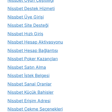
Nissbet Oyun Çeşitliliği
Nissbet Destek Hizmeti
Nissbet Üye Girişi
Nissbet Site Desteği
Nissbet Hızlı Giriş
Nissbet Hesap Aktivasyonu
Nissbet Hesap Bağlantısı
Nissbet Poker Kazançları
Nissbet Satın Alma
Nissbet İstek Belgesi
Nissbet Sanal Oranlar
Nissbet Küçük Bahisler
Nissbet Erişim Adresi
Nissbet Çekme Seçenekleri