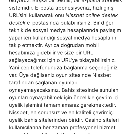
oluyoruz. Başka bir teknik, bir e-posta abonelik
sistemidir. E-posta abonesiyseniz, hızlı giriş
URL’sini kullanarak onu
Nissbet online destek
destek
e-postasında bulabilirsiniz. Bir diğer
teknik de sosyal medya hesaplarında paylaşım
yaparken kullandığı sosyal medya hesaplarını
takip etmektir. Ayrıca doğrudan mobil
hesabınıza gidebilir ve size bir URL
sağlayacağımız için o URL’ye tıklayabilirsiniz.
Yani cep telefonunuza bağlanma seçeneğiniz
var. Üye değilseniz oyun sitesinde Nissbet
tarafından sağlanan oyunları
oynayamayacaksınız. Bahis sitesinde sunulan
oyunları oynayabilmek için öncelikle çevrim içi
üyelik işlemini tamamlamanız gerekmektedir.
Nissbet, en sorunsuz ve en kaliteli çevrimiçi
üyelik bahis sitelerinden biridir. Casino siteleri
kullanıcılarına her zaman profesyonel hizmet