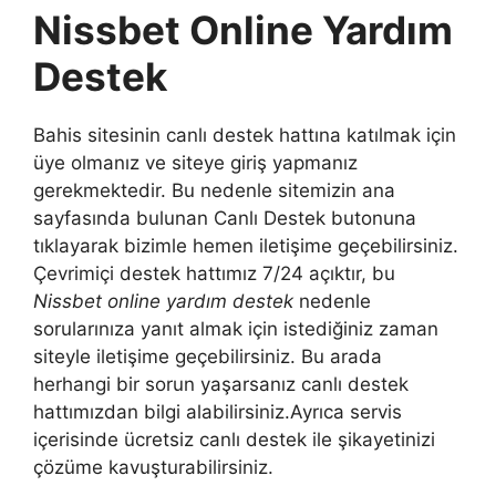
Nissbet Online Yardım
Destek
Bahis sitesinin canlı destek hattına katılmak için
üye olmanız ve siteye giriş yapmanız
gerekmektedir. Bu nedenle sitemizin ana
sayfasında bulunan Canlı Destek butonuna
tıklayarak bizimle hemen iletişime geçebilirsiniz.
Çevrimiçi destek hattımız 7/24 açıktır, bu
Nissbet online yardım destek
nedenle
sorularınıza yanıt almak için istediğiniz zaman
siteyle iletişime geçebilirsiniz. Bu arada
herhangi bir sorun yaşarsanız canlı destek
hattımızdan bilgi alabilirsiniz.Ayrıca servis
içerisinde ücretsiz canlı destek ile şikayetinizi
çözüme kavuşturabilirsiniz.