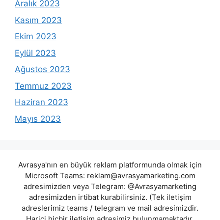
Aralık 2023
Kasım 2023
Ekim 2023
Eylül 2023
Ağustos 2023
Temmuz 2023
Haziran 2023
Mayıs 2023
Avrasya'nın en büyük reklam platformunda olmak için
Microsoft Teams:
reklam@avrasyamarketing.com
adresimizden veya Telegram: @Avrasyamarketing
adresimizden irtibat kurabilirsiniz. (Tek iletişim
adreslerimiz teams / telegram ve mail adresimizdir.
Harici hiçbir iletişim adresimiz bulunmamaktadır.