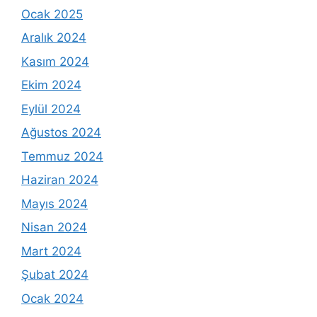
Ocak 2025
Aralık 2024
Kasım 2024
Ekim 2024
Eylül 2024
Ağustos 2024
Temmuz 2024
Haziran 2024
Mayıs 2024
Nisan 2024
Mart 2024
Şubat 2024
Ocak 2024