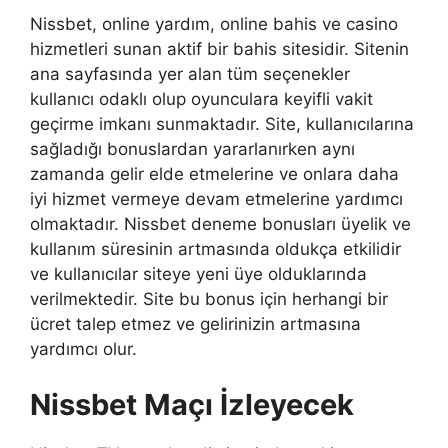
Nissbet, online yardım, online bahis ve casino
hizmetleri sunan aktif bir bahis sitesidir. Sitenin
ana sayfasında yer alan tüm seçenekler
kullanıcı odaklı olup oyunculara keyifli vakit
geçirme imkanı sunmaktadır. Site, kullanıcılarına
sağladığı bonuslardan yararlanırken aynı
zamanda gelir elde etmelerine ve onlara daha
iyi hizmet vermeye devam etmelerine yardımcı
olmaktadır. Nissbet deneme bonusları üyelik ve
kullanım süresinin artmasında oldukça etkilidir
ve kullanıcılar siteye yeni üye olduklarında
verilmektedir. Site bu bonus için herhangi bir
ücret talep etmez ve gelirinizin artmasına
yardımcı olur.
Nissbet Maçı İzleyecek