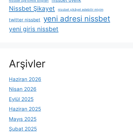
nissbet üyelik
nissbet üye kimlik bilgileri
Nissbet Şikayet
nissbet şikâyet edebilir miyim
yeni adresi nissbet
twitter nissbet
yeni giris nissbet
Arşivler
Haziran 2026
Nisan 2026
Eylül 2025
Haziran 2025
Mayıs 2025
Şubat 2025