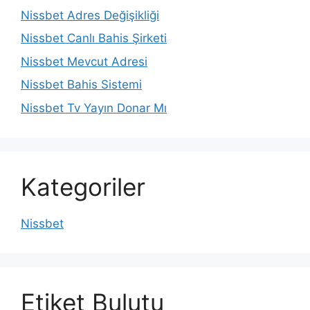
Nissbet Adres Değişikliği
Nissbet Canlı Bahis Şirketi
Nissbet Mevcut Adresi
Nissbet Bahis Sistemi
Nissbet Tv Yayın Donar Mı
Kategoriler
Nissbet
Etiket Bulutu