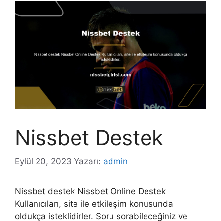
Nissbet Destek
Eylül 20, 2023
Yazarı:
admin
Nissbet destek Nissbet Online Destek
Kullanıcıları, site ile etkileşim konusunda
oldukça isteklidirler. Soru sorabileceğiniz ve