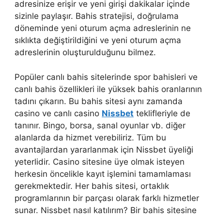
adresinize erişir ve yeni girişi dakikalar içinde
sizinle paylaşır. Bahis stratejisi, doğrulama
döneminde yeni oturum açma adreslerinin ne
sıklıkta değiştirildiğini ve yeni oturum açma
adreslerinin oluşturulduğunu bilmez.
Popüler canlı bahis sitelerinde spor bahisleri ve
canlı bahis özellikleri ile yüksek bahis oranlarının
tadını çıkarın. Bu bahis sitesi aynı zamanda
casino ve canlı casino
Nissbet
teklifleriyle de
tanınır. Bingo, borsa, sanal oyunlar vb. diğer
alanlarda da hizmet verebiliriz. Tüm bu
avantajlardan yararlanmak için Nissbet üyeliği
yeterlidir. Casino sitesine üye olmak isteyen
herkesin öncelikle kayıt işlemini tamamlaması
gerekmektedir. Her bahis sitesi, ortaklık
programlarının bir parçası olarak farklı hizmetler
sunar. Nissbet nasıl katılırım? Bir bahis sitesine