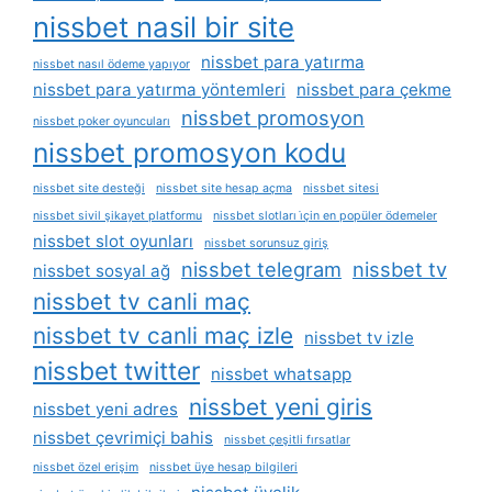
nissbet nasil bir site
nissbet para yatırma
nissbet nasıl ödeme yapıyor
nissbet para yatırma yöntemleri
nissbet para çekme
nissbet promosyon
nissbet poker oyuncuları
nissbet promosyon kodu
nissbet site desteği
nissbet site hesap açma
nissbet sitesi
nissbet sivil şikayet platformu
nissbet slotları i̇çin en popüler ödemeler
nissbet slot oyunları
nissbet sorunsuz giriş
nissbet telegram
nissbet tv
nissbet sosyal ağ
nissbet tv canli maç
nissbet tv canli maç izle
nissbet tv izle
nissbet twitter
nissbet whatsapp
nissbet yeni giris
nissbet yeni adres
nissbet çevrimiçi bahis
nissbet çeşitli fırsatlar
nissbet özel erişim
nissbet üye hesap bilgileri