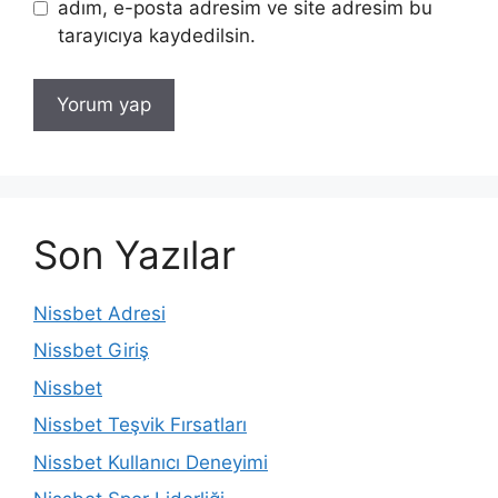
adım, e-posta adresim ve site adresim bu
tarayıcıya kaydedilsin.
Son Yazılar
Nissbet Adresi
Nissbet Giriş
Nissbet
Nissbet Teşvik Fırsatları
Nissbet Kullanıcı Deneyimi