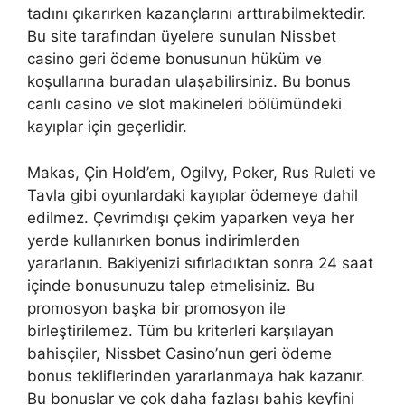
tadını çıkarırken kazançlarını arttırabilmektedir.
Bu site tarafından üyelere sunulan Nissbet
casino geri ödeme bonusunun hüküm ve
koşullarına buradan ulaşabilirsiniz. Bu bonus
canlı casino ve slot makineleri bölümündeki
kayıplar için geçerlidir.
Makas, Çin Hold’em, Ogilvy, Poker, Rus Ruleti ve
Tavla gibi oyunlardaki kayıplar ödemeye dahil
edilmez. Çevrimdışı çekim yaparken veya her
yerde kullanırken bonus indirimlerden
yararlanın. Bakiyenizi sıfırladıktan sonra 24 saat
içinde bonusunuzu talep etmelisiniz. Bu
promosyon başka bir promosyon ile
birleştirilemez. Tüm bu kriterleri karşılayan
bahisçiler, Nissbet Casino’nun geri ödeme
bonus tekliflerinden yararlanmaya hak kazanır.
Bu bonuslar ve çok daha fazlası bahis keyfini