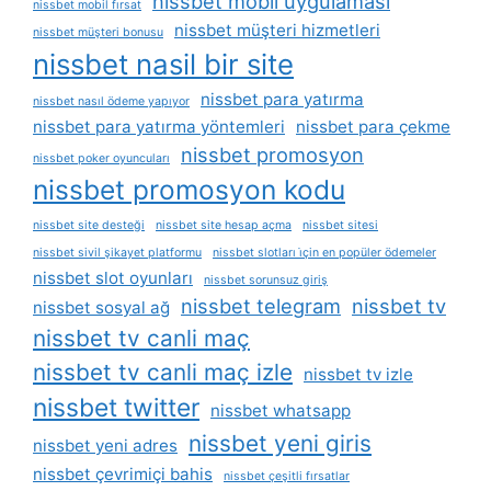
nissbet mobil uygulaması
nissbet mobil fırsat
nissbet müşteri hizmetleri
nissbet müşteri bonusu
nissbet nasil bir site
nissbet para yatırma
nissbet nasıl ödeme yapıyor
nissbet para yatırma yöntemleri
nissbet para çekme
nissbet promosyon
nissbet poker oyuncuları
nissbet promosyon kodu
nissbet site desteği
nissbet site hesap açma
nissbet sitesi
nissbet sivil şikayet platformu
nissbet slotları i̇çin en popüler ödemeler
nissbet slot oyunları
nissbet sorunsuz giriş
nissbet telegram
nissbet tv
nissbet sosyal ağ
nissbet tv canli maç
nissbet tv canli maç izle
nissbet tv izle
nissbet twitter
nissbet whatsapp
nissbet yeni giris
nissbet yeni adres
nissbet çevrimiçi bahis
nissbet çeşitli fırsatlar