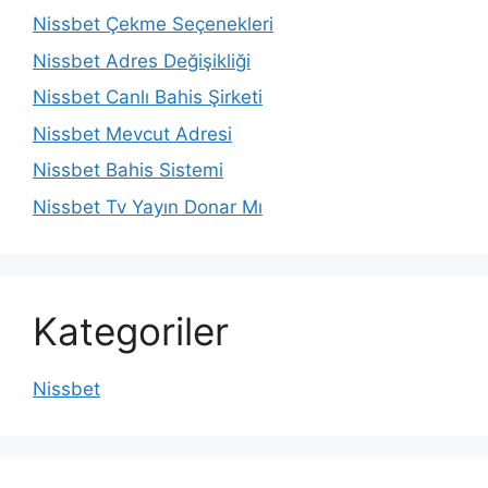
Nissbet Çekme Seçenekleri
Nissbet Adres Değişikliği
Nissbet Canlı Bahis Şirketi
Nissbet Mevcut Adresi
Nissbet Bahis Sistemi
Nissbet Tv Yayın Donar Mı
Kategoriler
Nissbet