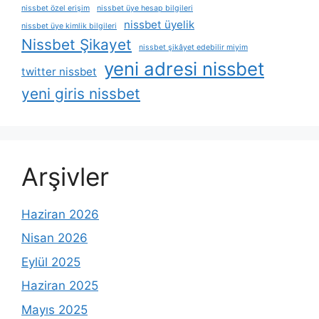
nissbet özel erişim
nissbet üye hesap bilgileri
nissbet üyelik
nissbet üye kimlik bilgileri
Nissbet Şikayet
nissbet şikâyet edebilir miyim
yeni adresi nissbet
twitter nissbet
yeni giris nissbet
Arşivler
Haziran 2026
Nisan 2026
Eylül 2025
Haziran 2025
Mayıs 2025