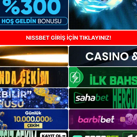
NISSBET GİRİŞ İÇİN TIKLAYINIZ!