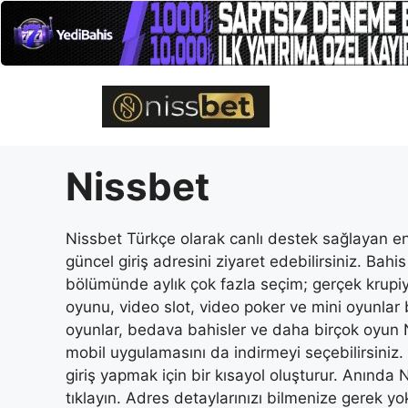
İçeriğe
atla
Nissbet
Nissbet Türkçe olarak canlı destek sağlayan en
güncel giriş adresini ziyaret edebilirsiniz. Bahi
bölümünde aylık çok fazla seçim; gerçek krupiy
oyunu, video slot, video poker ve mini oyunlar 
oyunlar, bedava bahisler ve daha birçok oyun 
mobil uygulamasını da indirmeyi seçebilirsiniz
giriş yapmak için bir kısayol oluşturur. Anında
tıklayın. Adres detaylarınızı bilmenize gerek 