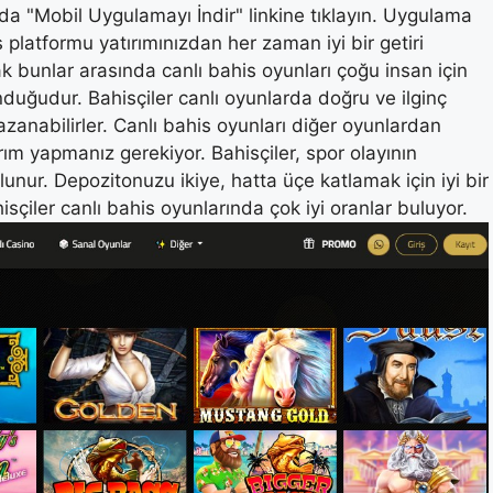
nda "Mobil Uygulamayı İndir" linkine tıklayın. Uygulama
is platformu yatırımınızdan her zaman iyi bir getiri
ak bunlar arasında canlı bahis oyunları çoğu insan için
duğudur. Bahisçiler canlı oyunlarda doğru ve ilginç
zanabilirler. Canlı bahis oyunları diğer oyunlardan
ırım yapmanız gerekiyor. Bahisçiler, spor olayının
nur. Depozitonuzu ikiye, hatta üçe katlamak için iyi bir
sçiler canlı bahis oyunlarında çok iyi oranlar buluyor.