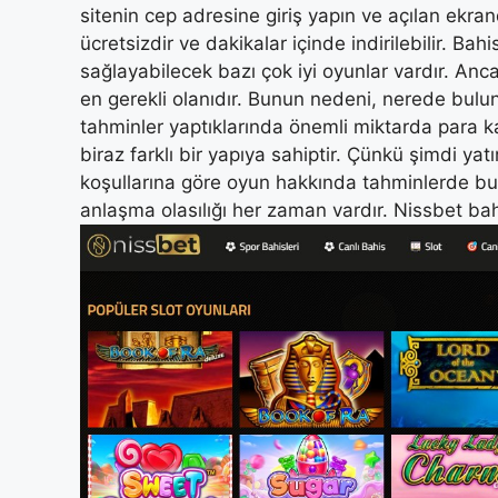
sitenin cep adresine giriş yapın ve açılan ekra
ücretsizdir ve dakikalar içinde indirilebilir. Bah
sağlayabilecek bazı çok iyi oyunlar vardır. Anc
en gerekli olanıdır. Bunun nedeni, nerede bulun
tahminler yaptıklarında önemli miktarda para ka
biraz farklı bir yapıya sahiptir. Çünkü şimdi yat
koşullarına göre oyun hakkında tahminlerde bulu
anlaşma olasılığı her zaman vardır. Nissbet bahi