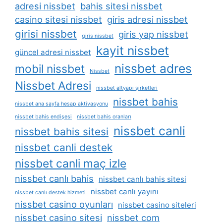
adresi nissbet
bahis sitesi nissbet
casino sitesi nissbet
giris adresi nissbet
girisi nissbet
giris yap nissbet
giris nissbet
kayit nissbet
güncel adresi nissbet
nissbet adres
mobil nissbet
Nissbet
Nissbet Adresi
nissbet altyapı şirketleri
nissbet bahis
nissbet ana sayfa hesap aktivasyonu
nissbet bahis endişesi
nissbet bahis oranları
nissbet canli
nissbet bahis sitesi
nissbet canli destek
nissbet canli maç izle
nissbet canlı bahis
nissbet canlı bahis sitesi
nissbet canlı yayını
nissbet canlı destek hizmeti
nissbet casino oyunları
nissbet casino siteleri
nissbet casino sitesi
nissbet com