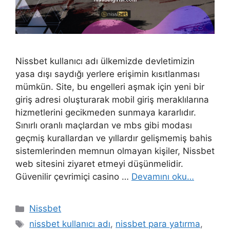
Nissbet kullanıcı adı ülkemizde devletimizin
yasa dışı saydığı yerlere erişimin kısıtlanması
mümkün. Site, bu engelleri aşmak için yeni bir
giriş adresi oluşturarak mobil giriş meraklılarına
hizmetlerini gecikmeden sunmaya kararlıdır.
Sınırlı oranlı maçlardan ve mbs gibi modası
geçmiş kurallardan ve yıllardır gelişmemiş bahis
sistemlerinden memnun olmayan kişiler, Nissbet
web sitesini ziyaret etmeyi düşünmelidir.
Güvenilir çevrimiçi casino …
Devamını oku…
Kategoriler
Nissbet
Etiketler
nissbet kullanıcı adı
,
nissbet para yatırma
,