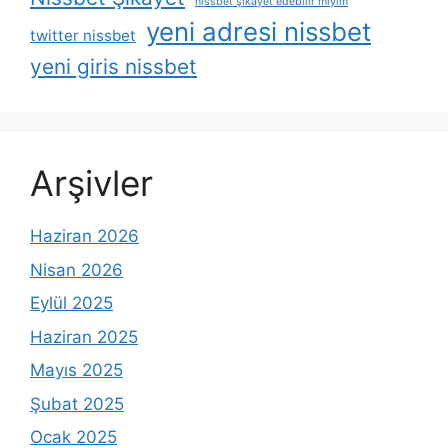
nissbet şikâyet edebilir miyim
yeni adresi nissbet
twitter nissbet
yeni giris nissbet
Arşivler
Haziran 2026
Nisan 2026
Eylül 2025
Haziran 2025
Mayıs 2025
Şubat 2025
Ocak 2025