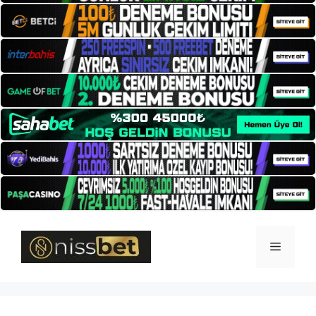
İçeriğe
atla
Menü