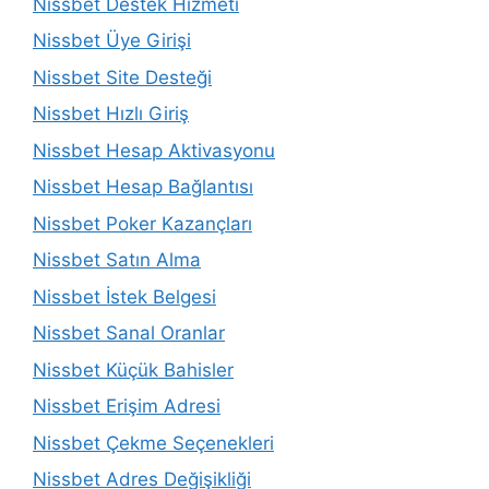
Nissbet Destek Hizmeti
Nissbet Üye Girişi
Nissbet Site Desteği
Nissbet Hızlı Giriş
Nissbet Hesap Aktivasyonu
Nissbet Hesap Bağlantısı
Nissbet Poker Kazançları
Nissbet Satın Alma
Nissbet İstek Belgesi
Nissbet Sanal Oranlar
Nissbet Küçük Bahisler
Nissbet Erişim Adresi
Nissbet Çekme Seçenekleri
Nissbet Adres Değişikliği