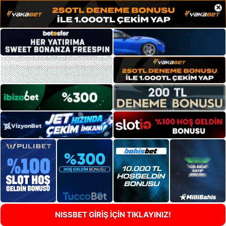
×
NISSBET GİRİŞ İÇİN TIKLAYINIZ!