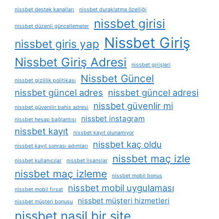
nissbet destek kanalları
nissbet duraklatma özelliği
nissbet girisi
nissbet düzenli güncellemeler
Nissbet Giriş
nissbet giris yap
Nissbet Giriş Adresi
nissbet girişleri
Nissbet Güncel
nissbet gizlilik politikası
nissbet güncel adres
nissbet güncel adresi
nissbet güvenlir mi
nissbet güvenilir bahis adresi
nissbet instagram
nissbet hesap bağlantısı
nissbet kayıt
nissbet kayıt olunamıyor
nissbet kaç oldu
nissbet kayıt sonrası adımları
nissbet maç izle
nissbet kullanıcılar
nissbet lisanslar
nissbet maç izleme
nissbet mobil bonus
nissbet mobil uygulaması
nissbet mobil fırsat
nissbet müşteri hizmetleri
nissbet müşteri bonusu
nissbet nasil bir site