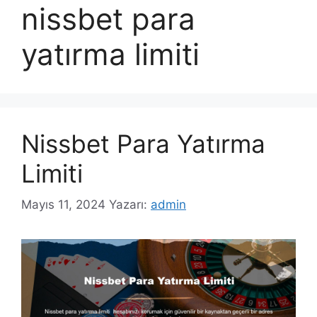
nissbet para
yatırma limiti
Nissbet Para Yatırma
Limiti
Mayıs 11, 2024
Yazarı:
admin