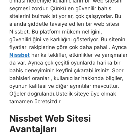
olması nedeniyle kullanıcıların bir web sitesini
seçmesi zordur. Çünkü en güvenilir bahis
sitelerini bulmak istiyorlar, çok çalışıyorlar. Bu
alanda şiddetle tavsiye edilen bir web sitesi
Nissbet. Bu platform mükemmelliğini,
güvenilirliğini ve karlılığını gösteriyor. Bu sitenin
fiyatları rakiplerine göre çok daha pahalı. Ayrıca
Nissbet
harika teklifler, etkinlikler ve yarışmalar
da var. Ayrıca çok çeşitli oyunlarda harika bir
bahis deneyiminin keyfini çıkarabilirsiniz. Spor
bahisleri oranları, kullanıcılar hakkında bilgiler,
oyunun kalitesi ve diğer ayrıntılar mevcuttur.
Öğeler doğrulandı.Üstelik siteye üye olmak
tamamen ücretsizdir
Nissbet Web Sitesi
Avantajları