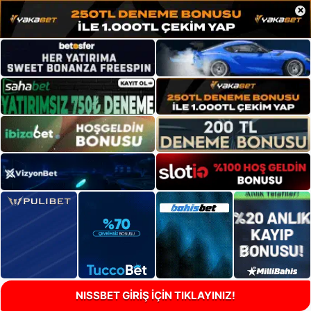
×
NISSBET GİRİŞ İÇİN TIKLAYINIZ!