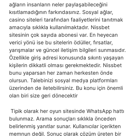
ağların insanların neler paylaşabileceğini
kısıtlamadığının farkındasınız. Sosyal ağlar,
casino siteleri tarafından faaliyetlerini tanıtmak
amacıyla sıklıkla kullanılmaktadır. Nissbet
sitesinin çok sayıda abonesi var. En heyecan
verici yönü ise bu sitelerin ödüller, fırsatlar,
yarışmalar ve güncel iletişim bilgileri sunmasıdır.
Özellikle giriş adresi konusunda sıkıntı yaşayan
kişilerin dikkatli olması gerekmektedir. Nissbet
bunu yaparsan her zaman herkesten önde
olursun. Talebinizi sosyal medya platformları
üzerinden de iletebilirsiniz. Bu konu için önemli
olan biri size geri dönecektir
Tipik olarak her oyun sitesinde WhatsApp hattı
bulunmaz. Arama sonuçları sıklıkla önceden
belirlenmiş yanıtlar sunar. Kullanıcılar içerikten
memnun değil. Sonuç olarak çözüm üreten bir