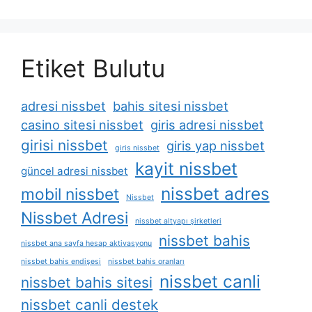
Etiket Bulutu
adresi nissbet
bahis sitesi nissbet
casino sitesi nissbet
giris adresi nissbet
girisi nissbet
giris yap nissbet
giris nissbet
kayit nissbet
güncel adresi nissbet
nissbet adres
mobil nissbet
Nissbet
Nissbet Adresi
nissbet altyapı şirketleri
nissbet bahis
nissbet ana sayfa hesap aktivasyonu
nissbet bahis endişesi
nissbet bahis oranları
nissbet canli
nissbet bahis sitesi
nissbet canli destek