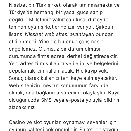
Nissbet bir Türk şirketi olarak tanınmamakta ve
Türkiye’de herhangi bir yasal güce sahip
değildir. Milletimiz yalnızca ulusal düzeyde
tanınan oyun şirketlerine izin veriyor. Şirketin
lisansı
Nissbet web sitesi avantajları
bundan
etkilenmedi. Yine de bu onun çalışmasını
engellemez. Olumsuz bir durum olması
durumunda firma adresi derhal değiştirecektir.
Yeni adres tüm kullanıcı verilerini ve belgelerini
depolamak için kullanılacak. Hiç kayıp yok.
Sonuç olarak kullanıcı tehlikeye atılmayacaktır.
Web sitenizin mevcut konumunun farkında
olmak, ona bağlanma sürecini kolaylaştırır.Kayıt
olduğunuzda SMS veya e-posta yoluyla bildirim
alacaksınız
Casino ve slot oyunları oynamayı sevenler için
oyunun kalitesi çok önemlidir. Şirket, en yaygın