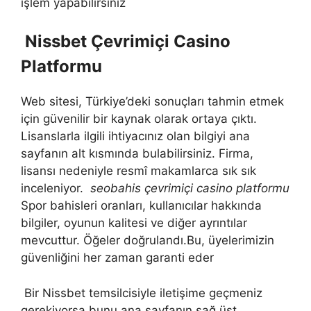
işlem yapabilirsiniz
Nissbet Çevrimiçi Casino
Platformu
Web sitesi, Türkiye’deki sonuçları tahmin etmek
için güvenilir bir kaynak olarak ortaya çıktı.
Lisanslarla ilgili ihtiyacınız olan bilgiyi ana
sayfanın alt kısmında bulabilirsiniz. Firma,
lisansı nedeniyle resmî makamlarca sık sık
inceleniyor.
seobahis çevrimiçi casino platformu
Spor bahisleri oranları, kullanıcılar hakkında
bilgiler, oyunun kalitesi ve diğer ayrıntılar
mevcuttur. Öğeler doğrulandı.Bu, üyelerimizin
güvenliğini her zaman garanti eder
Bir Nissbet temsilcisiyle iletişime geçmeniz
gerekiyorsa bunu ana sayfanın sağ üst