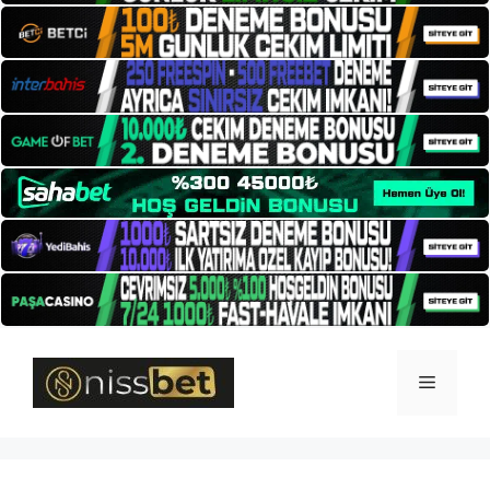
İçeriğe
atla
Menü